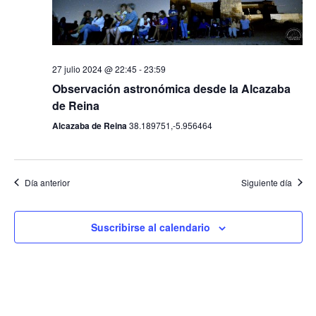
de
Eve
Presentación
27 julio 2024 @ 22:45
-
23:59
Observación astronómica desde la Alcazaba
Actividades Temáti
de Reina
Alcazaba de Reina
38.189751,-5.956464
Experiencias
Para Regalar
Día anterior
Siguiente día
Observaciones Prop
Observaciones A Dom
Suscribirse al calendario
Calendario
Contacto