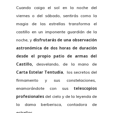
Experiencias
Cuando caiga el sol en la noche del
Para Regalar
viernes o del sábado, sentirás como la
Observaciones Prop
magia de las estrellas transforma el
castillo en un imponente guardián de la
Observaciones A Dom
disfrutarás de una observación
noche, y
Calendario
astronómica de dos horas de duración
desde el propio patio de armas del
Contacto
Castillo,
desvelando, de la mano de
Carta Estelar Tentudía
, los secretos del
firmamento y sus constelaciones,
telescopios
enamorándote con sus
profesionales
del cielo y de la leyenda de
la dama berberisca, contadora de
estrellas.