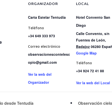
ORGANIZADOR
LOCAL
Carta Estelar Tentudía
Hotel Convento San
Diego
Teléfono
Calle Convento, s/n
+34 649 333 973
Fuentes de León
,
59
Correo electrónico
Badajoz
06280
Espa
Google Map
observacionescontelesc
opio@gmail.com
Teléfono
+34 924 72 41 88
Ver la web del
Organizador
Ver la web del Local
io desde Tentudía
Observación ciel