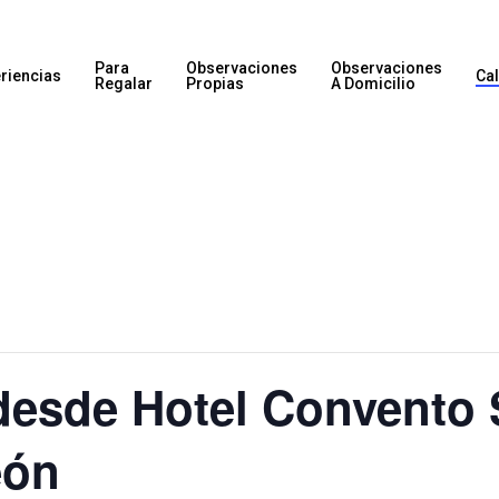
Para
Observaciones
Observaciones
riencias
Ca
Regalar
Propias
A Domicilio
desde Hotel Convento
eón