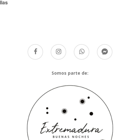
llas
Somos parte de: