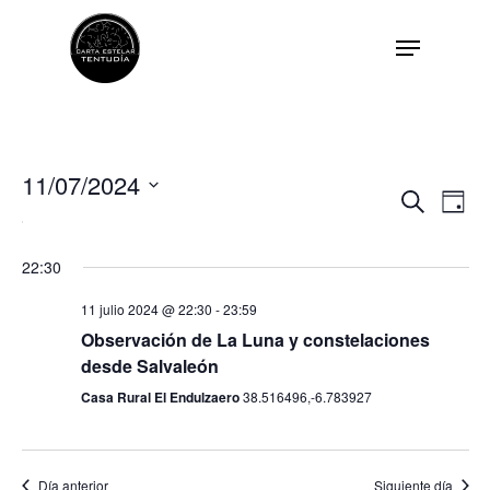
11/07/2024
Nav
Nav
Buscar
Día
Seleccionar
de
fecha.
de
vist
22:30
de
11 julio 2024 @ 22:30
-
23:59
bús
Eve
Observación de La Luna y constelaciones
desde Salvaleón
y
Casa Rural El Endulzaero
38.516496,-6.783927
vist
Presentación
Día anterior
Siguiente día