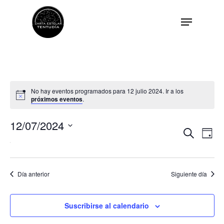
No hay eventos programados para 12 julio 2024. Ir a los
próximos eventos
.
12/07/2024
Nav
Nav
Buscar
Día
Seleccionar
de
fecha.
de
vist
de
Día anterior
Siguiente día
bús
Eve
Suscribirse al calendario
Presentación