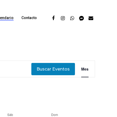
lendario
Contacto
Navegació
Mes
Buscar Eventos
de
vistas
de
Evento
Sáb
Dom