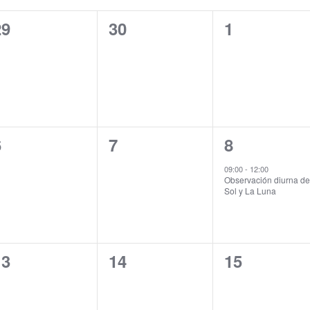
0
0
0
29
30
1
ventos,
eventos,
eventos,
0
0
1
6
7
8
ventos,
eventos,
evento,
09:00
-
12:00
Observación diurna de
Sol y La Luna
0
0
0
13
14
15
ventos,
eventos,
eventos,