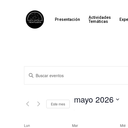
Actividades
Presentación
Expe
Temáticas
Navegación
Introduce
la
de
palabra
mayo 2026
búsqueda
clave.
Este mes
Seleccionar
Busca
y
fecha.
Eventos
Lun
Mar
Mié