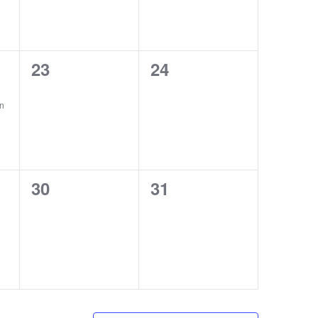
0
0
23
24
eventos,
eventos,
ón
0
0
30
31
eventos,
eventos,