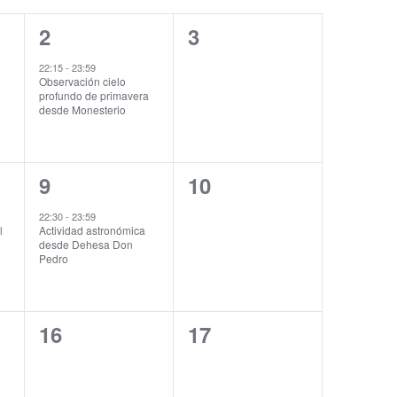
1
0
2
3
evento,
eventos,
22:15
-
23:59
Observación cielo
profundo de primavera
desde Monesterio
1
0
9
10
evento,
eventos,
22:30
-
23:59
l
Actividad astronómica
desde Dehesa Don
Pedro
0
0
16
17
eventos,
eventos,