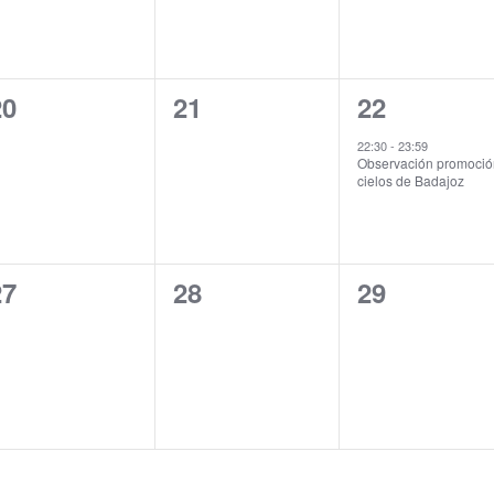
0
0
1
20
21
22
ventos,
eventos,
evento,
22:30
-
23:59
Observación promoci
cielos de Badajoz
0
0
0
27
28
29
ventos,
eventos,
eventos,